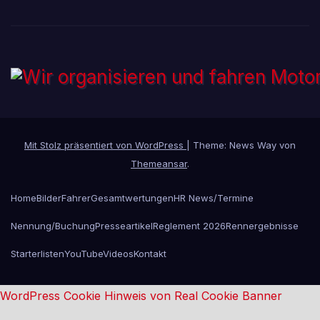
Mit Stolz präsentiert von WordPress
|
Theme: News Way von
Themeansar
.
Home
Bilder
Fahrer
Gesamtwertungen
HR News/Termine
Nennung/Buchung
Presseartikel
Reglement 2026
Rennergebnisse
Starterlisten
YouTubeVideos
Kontakt
WordPress Cookie Hinweis von Real Cookie Banner