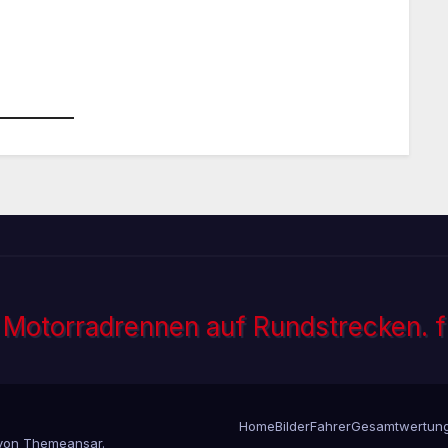
Home
Bilder
Fahrer
Gesamtwertun
von
Themeansar
.