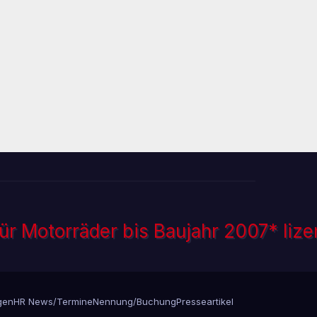
gen
HR News/Termine
Nennung/Buchung
Presseartikel