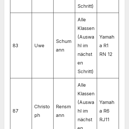
Schritt)
Alle
Klassen
(Auswa
Yamah
Schum
83
Uwe
hl im
a R1
ann
nächst
RN 12
en
Schritt)
Alle
Klassen
(Auswa
Yamah
Christo
Rensm
87
hl im
a R6
ph
ann
nächst
RJ11
en