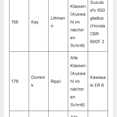
Suzuki
Klassen
sfv 650
(Auswa
Littman
gladius
156
Kay
hl im
n
/Honda
nächst
CBR
en
600F 2
Schritt)
Alle
Klassen
(Auswa
Domini
Kawasa
178
Rippl
hl im
k
ki ER 6
nächst
en
Schritt)